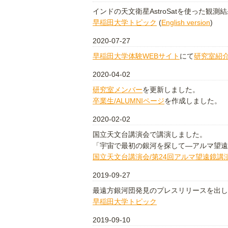
インドの天文衛星AstroSatを使った観
早稲田大学トピック
(
English version
)
2020-07-27
早稲田大学体験WEBサイト
にて
研究室紹
2020-04-02
研究室メンバー
を更新しました。
卒業生/ALUMNIページ
を作成しました。
2020-02-02
国立天文台講演会で講演しました。
「宇宙で最初の銀河を探して―アルマ望遠
国立天文台講演会/第24回アルマ望遠鏡
2019-09-27
最遠方銀河団発見のプレスリリースを出し
早稲田大学トピック
2019-09-10