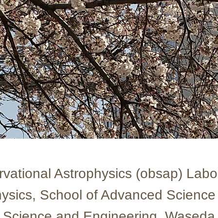
vational Astrophysics (obsap) Labo
ysics, School of Advanced Science
f Science and Engineering, Waseda 