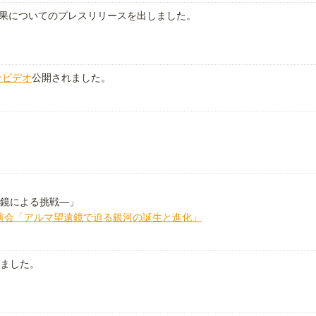
測結果についてのプレスリリースを出しました。
介ビデオ
公開されました。
鏡による挑戦―」
講演会「アルマ望遠鏡で迫る銀河の誕生と進化」
ました。