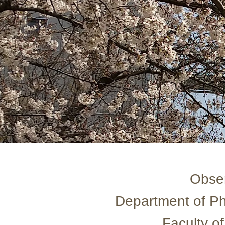
Obser
Department of Ph
Faculty o